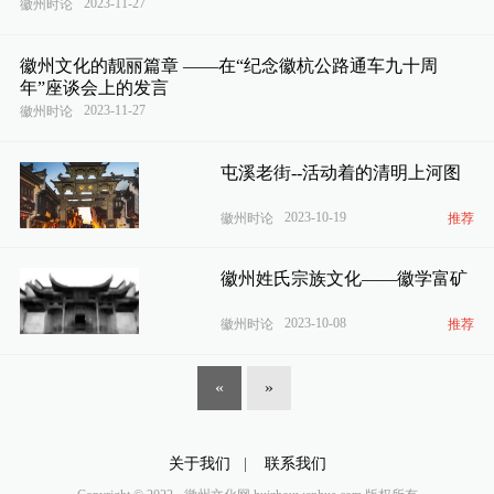
2023-11-27
徽州时论
徽州文化的靓丽篇章 ——在“纪念徽杭公路通车九十周
年”座谈会上的发言
2023-11-27
徽州时论
屯溪老街--活动着的清明上河图
2023-10-19
徽州时论
推荐
徽州姓氏宗族文化——徽学富矿
2023-10-08
徽州时论
推荐
«
»
关于我们
|
联系我们