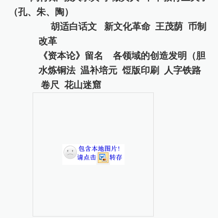
（孔、朱、陶）
胡适白话文
新文化革命
王茂荫
币制
改革
《资本论》留名
各领域
的
创造发明（胆
水炼铜法
温补培元
饾
版印刷
人字铁路
卷尺
花山迷窟