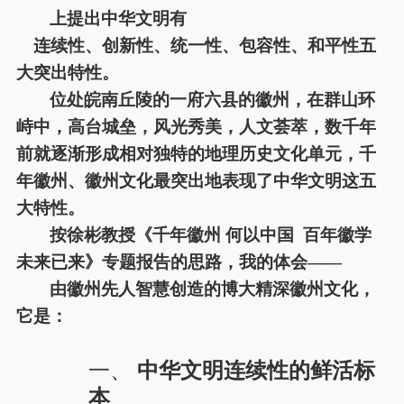
上提出中华文明
有
连续性
、
创新性
、
统一性
、
包容性
、
和平性
五
大突出特性。
位处皖南丘陵的一府六县的徽州，在群山环
峙中，高台城垒，风光秀美，人文荟萃，数千年
前就逐渐形成相对独特的地理历史文化单元，
千
年
徽州、徽州文化
最突出地表现了中华文明这五
大特性。
按徐彬教授《千年徽州 何以中国 百年徽学
未来已来》专题报告的思路，我的体会——
由徽州先人智慧创造的博大精深徽州文化
，
它
是：
一、
中华文明连续性的鲜活标
本