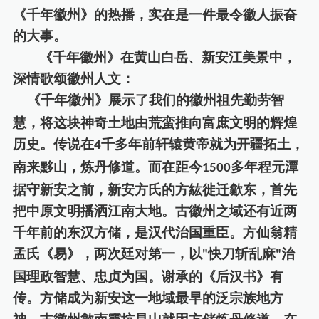
《千年徽州》的热播，实在是一件最令徽人振奋
的大事。
《千年徽州》在黄山白岳、新安江美景中，
深情歌颂徽州人文：
《千年徽州》展示了我们的徽州祖先勤劳智
慧，将这块神奇土地由荒蛮推向富庶文明的辉煌
历史。传说在
千多年前轩辕黄帝就为开疆拓土，
4
南来黟山，炼丹修道。而在距今
多年程元潭
1500
据守新安之前，新安方氏的方
紘
徙迁歙东，首先
把中原文明播洒江南大地。古徽州之域还有近两
千年前的东汉方储，是汉代治国重臣。方仙翁精
孟氏《易》，两次廷对第一，以
快刀斩乱麻
治
"
"
国理政智慧、忠贞为国。谢承的《后汉书》有
传。方储成为新安这一地域最早的泛宗族地方