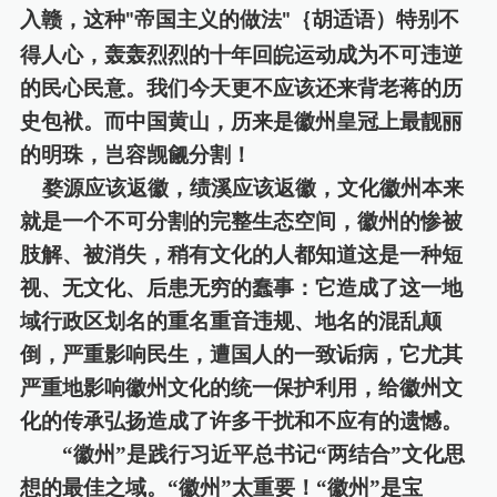
入赣，这种
帝国主义的做法
｛胡适语）特别不
"
"
得人心，轰轰烈烈的十年回皖运动成为不可违逆
的民心民意。我们今天更不应该还来背老蒋的历
史包袱。
而中国黄山，历来是徽州皇冠上最靓丽
的明珠，岂容觊觎分割
！
婺源应该返徽，绩溪应该返徽，文化徽州本来
就是一个不可分割的完整生态空间，徽州的惨被
肢解、被消失，稍有文化的人都知道这是一种短
视、无文化、后患无穷的蠢事：它造成了这一地
域行政区划名的重名重音违规、地名的混乱颠
倒，严重影响民生，遭国人的一致诟病，它尤其
严重地影响徽州文化的统一保护利用，给徽州文
化的传承弘扬造成了许多干扰和不应有的遗憾。
“徽州”是践行习近平
总
书记
“两结合”文化思
想的最佳之域。“徽州”太重要
！
“徽州”是宝