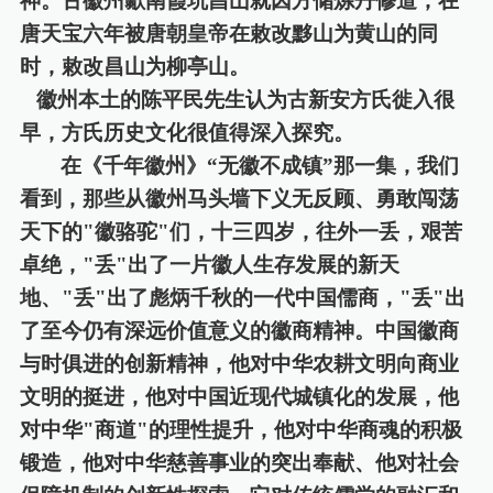
神。古徽州歙南霞坑昌山就因方储炼丹修道，在
唐天宝六年被唐朝皇帝在敕改黟山为黄山的同
时，敕改昌山为柳亭山。
徽州本土的陈平民先生认为古新安方氏徙入很
早，方氏历史文化很值得深入探究。
在《千年徽州》
“无徽不成镇”那一集，我们
看到，那些从徽州马头墙下义无反顾、勇敢闯荡
天下的
"
徽骆驼
"
们，十三四岁，往外一丢，艰苦
卓绝，
"
丢
"
出了一片徽人生存发展的新天
地、
"
丢
"
出了
彪
炳千秋的一代中国儒商，
"
丢
"
出
了至今仍有深远价值意义的徽商精神。中国徽商
与时俱进的创新精神，他对中华农耕文明向商业
文明的挺进，他对中国近现代城镇化的发展，他
对中华
"
商道
"
的理性提升，他对中华商魂的积极
锻造，他对中华慈善事业的突出奉献、他对社会