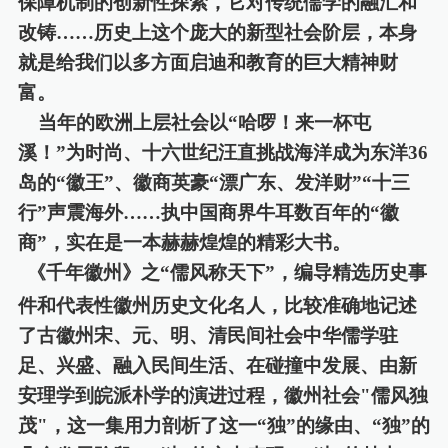
保障机制的创新性探索，它对传统儒学的融汇和
改铸
……历史上这个庞大的新型社会阶层，本身
就是给我们以多方面启迪和教育的巨大精神财
富。
当年的欧洲上层社会以
“
哈啰！来一杯屯
溪！
”
为时尚、十六世纪汪直挑战海洋成
为
东洋
36
岛
的
“
徽王
”
、徽商英豪
“
漂广东、发洋财
”“
十三
行
”
声震海外
……执中国商界牛耳数百年的
“
徽
商
”
，实在是一本赫赫煌煌的精彩大书。
《千年徽州》之
“
儒风称天下
”
，
编导
精选历史事
件和代表性徽州历史文化名人，比较准确地记述
了古徽州宋、元、明、清民间社会中华儒学驻
足、兴盛、融入民间生活、在碰撞中发展
、
由新
安理学到皖派朴学的演进过程，徽州社会
"
儒风独
茂
"
，这一集用力剖析
了
这一
“
独
”
的缘由、
“
独
”
的