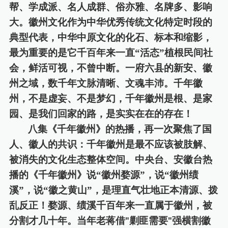
帮、学成派、名人成群、俗亦雅、名牌多、影响
大。徽州文化作为中华优秀传统文化特定时段的
典型代表，中华中原文化的化石、标本和缩影，
最为重要的是它千百年
来
一直
“活态”植根民间社
会，鲜活可视，不曾中断。一府六县的新安、徽
州之域，数千年文脉清晰、文魂丰沛。千年徽
州，不是虚妄、不是梦幻，千年徽州是根、是家
园、是我们回家的路，是实实在在的存在
！
八集《千年徽州》的热播，再一次聚焦了国
人、徽人的共识：千年徽州是最不应该被肢解、
被消失的文化生态整体空间。
中央台、安徽台热
播的《千年徽州》说
“
徽州婺源
”，
说
“
徽州绩
溪
”，
说
“徽之黄山”，
是理直气壮地正本清源、拨
乱反正！婺源、绩溪千百年来一直属于徽州，被
分割才几十年。当年老蒋借
剿匪需要
强横割徽
"
"