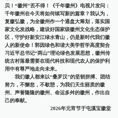
贝
！
“徽州”丟不得
！
《千年徽州》电视片发问：
千年徽州在今天将如何续写新
的
篇章？我认为，
复徽弘徽，为全徽州作一个通盘大筹划，落实国
家文化发战略，建设好国家级徽州文化生态保护
区，守护好新安江绿水青山，仍是新时代
我们
徽
人的新使命
！郭因绿色和谐大美学哲学高度契合
习近平总书记
“两山”理论绿色发展思想，徽州传
统古村落最需要在现代科技和现代农人的保护利
用中有尊严地走向未来。
我们徽人都来以
“叠罗汉”的坚韧拼搏、团结
努力，不懈怠，不歇憩，为我们天生丽质的徽
州、声誉隆隆的徽州、命运多舛的徽州，作出自
己的奉献。
2026年元宵节于屯溪宝徽堂