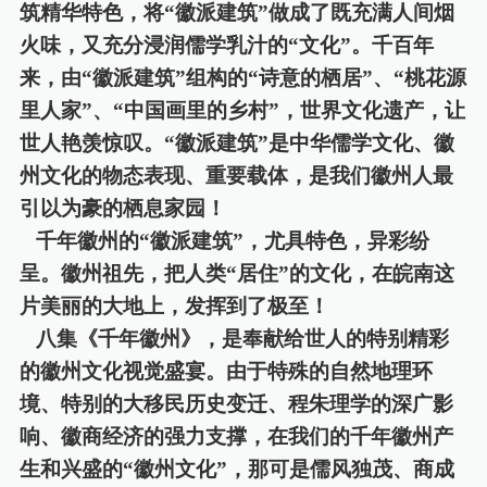
筑精华特色，将“徽派建筑”做成了既充满人间烟
火味，又充分浸润儒学乳汁的“文化”。千百年
来，由“徽派建筑”组构的“诗意的栖居”、“桃花源
里人家”、“中国画里的乡村”，世界文化遗产，让
世人艳羡惊叹。“徽派建筑”是中华儒学文化、徽
州文化的物态表现、重要载体，是我们徽州人最
引以为豪的栖息家园！
千年徽州的
“徽派建筑”，尤具特色，异彩纷
呈。徽州祖先，把人类“居住”的文化，在皖南这
片美丽的大地上，发挥到了极至！
八集《千年徽州》，是奉献给世人的特别精彩
的徽州文化视觉盛宴。由于特殊的自然地理环
境、特别的大移民历史变迁、程朱理学的深广影
响、徽商经济的强力支撑，在我们的千年徽州产
生和兴盛的
“徽州文化”，那可是儒风独茂、商成