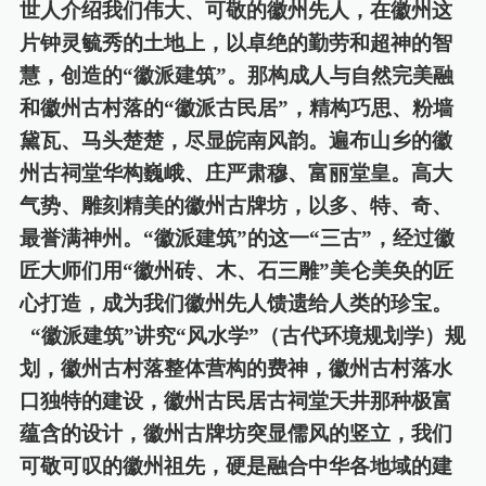
世人介绍我们伟大、可敬的徽州先人，在徽州这
片钟灵毓秀的土地上，以卓绝的勤劳和超神的智
慧，创造的“徽派建筑”。那构成人与自然完美融
和徽州古村落的“徽派古民居”，精构巧思、粉墙
黛瓦、马头楚楚，尽显皖南风韵。遍布山乡的徽
州古祠堂华构巍峨、庄严肃穆、富丽堂皇。高大
气势、雕刻精美的徽州古牌坊，以多、特、奇、
最誉满神州。“徽派建筑”的这
一
“三古”，经过徽
匠大师们用“徽州砖、木、石三雕”美仑美奂的匠
心打造，成为我们徽州先人馈遗给人类的珍宝。
“徽派建筑”讲究“风水学”（古代环境规划学）规
划，徽州古村落整体营构的费神，徽州古村落水
口独特的建设，徽州古民居古祠堂天井那种极富
蕴含的设计，徽州古牌坊突显儒风的竖立，我们
可敬可叹的徽州祖先，硬是融合中华各地域的建