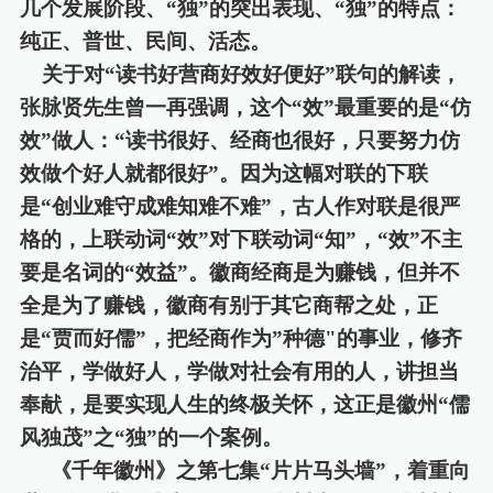
几个发展阶段、
“
独
”
的突出表现、
“独
”
的特点：
纯正、普世、民间、活态。
关于对
“读书好营商好效好便好
”
联句
的解读，
张脉贤先生曾一再强调，这个
“
效
”
最重要的是
“
仿
效
”
做人：
“
读书很好、经商也很好，只要努力仿
效做个好人就都很好
”
。因为这幅对联的下联
是
“创业难守成难知难不难
”
，古人作对联是很严
格的，上联动词
“效
”
对下联动词
“
知
”
，
“效
”
不主
要是名词的
“
效益
”
。徽商经商是为赚钱，但并不
全是为了赚钱，徽商有别于其它商帮之处，正
是
“
贾而好儒
”
，把经商作为
”种德
"
的事业，修齐
治平，学做好人，学做对社会有用的人，讲担当
奉献，是要实现人生的终极关怀，这正是徽州
“儒
风独茂
”
之
“
独
”
的一个案例。
《千年徽州》之第七集
“片片马头墙”，着重向