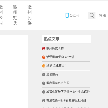
徽
徽
徽
州
州
州
公众号
投稿
乡
姓
民
村
氏
俗
热点文章
徽州历史人物
话说徽州“抬汪公”民俗
浅说“文化黄山”
浅谈徽商
徽商是怎么产生的
城镇化背景下的徽州文化生态保护
屯溪老街--活动着的清明上河图