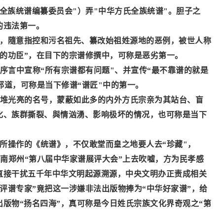
全族统谱编纂委员会"）弄"中华方氏全族统谱"。胆子之
的违法第一。
，隨意指控和污名祖先、纂改始祖姓源地的恶例，被世人称
坟的功臣”，在目下的宗谱修撰中，可称是恶劣第一。
在序言中宣称“所有宗谱都有问题"、并宣传“最不靠谱的就是
邪道，可称是当下修谱“谱匠"中的第一。
大堆光亮的名号，蒙蔽如此多的内外方氏宗亲为其站台、盲
化、族群撕裂、與情汹湧、影响极坏的情况，也可称是当下
所操作的《统谱》，不仅敢堂而皇之地要人去
“珍藏"，
在河南郑州“第八届中华家谱展评大会”上去吹嘘，方为民孝感
直接干扰五千年中华文明起源溯源，中央文明办正责成相关
“评谱专家”竟把这一涉嫌非法出版物捧为“中华好家谱”，给
版物“扬名四海”，真可称是今日姓氏宗族文化界奇观之“第