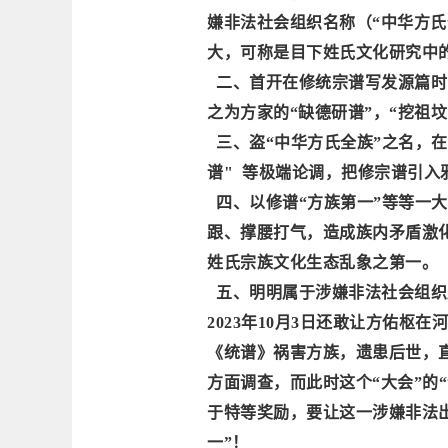
嫌非法社会组织名称（“中华方氏
大，可称是目下姓氏文化研究中
二、首开在修统宗谱写发源篇时
之为方家的
“缺德研谱”，“挖祖
三、盗
“中华方氏全族”之名，
谱" 等极端论调，把修宗谱引入
四、以修谱
“方族第一”等等一
跟、撑腰打气，造成族内矛盾激
姓氏宗族文化生态乱象之第一。
五、明明属于涉嫌非法社会组织
2023年10月3日还敢让方佑枢
《统谱》祸害方族，遗患后世，
方面调查，而此时这个“大会”的
于特等奖励，要让这一涉嫌非法出
一”！