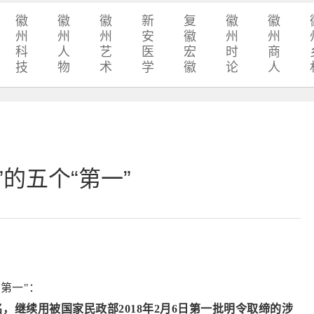
徽
徽
徽
新
复
徽
徽
州
州
州
安
徽
州
州
科
人
艺
医
宏
时
商
技
物
术
学
徽
论
人
的五个“第一”
"第一"：
名，继续用被国家民政部2018年2月6日第一批明令取缔的涉