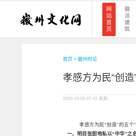
网
徽
站
派
首
建
页
筑
首页
>
徽州时论
孝感方为民“创造”
2023-10-05 07:42
来源：
孝感方为民
“创造"的五个
一、明目张胆地私以
“中华”之