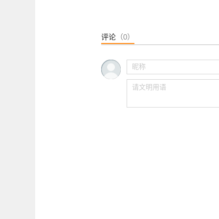
评论
（0）
胡适说东原