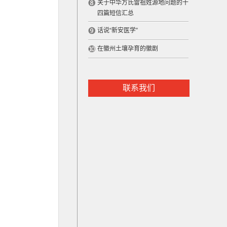
关于中华方氏雷祖姓源地问题的十
四篇短信汇总
话说“新安医学”
在徽州土壤孕育的徽剧
联系我们