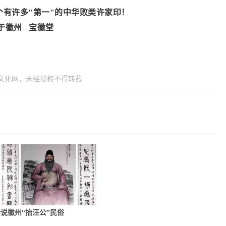
有许多"第一"的中华败类许家印！
4日于徽州 宝徽堂
 徽州文化网，未经授权不得转载
说徽州“抬汪公”民俗