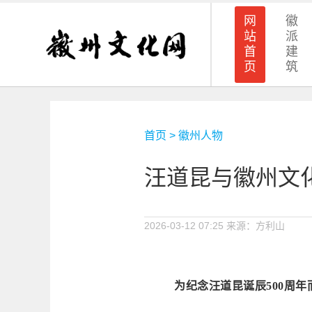
网
徽
站
派
首
建
页
筑
首页
>
徽州人物
汪道昆与徽州文
2026-03-12 07:25
来源：方利山
为纪念汪道昆诞辰500周年