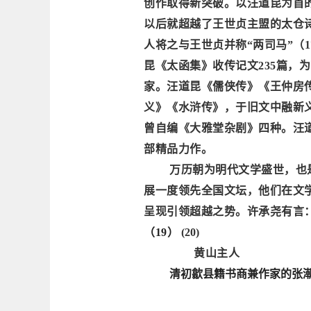
创作取得新突破。以汪道昆为首
以后就超越了王世贞主盟的太仓
人将之与王世贞并称“两司马”
（
昆《太函集》收传记文235篇，
家。汪道昆《儒侠传》《王仲房
义》《水浒传》，于旧文中融新
曾自编《大雅堂杂剧》四种。汪
部精品力作。
万历朝为明代文学盛世，也
展一度领先全国文坛，他们在文
呈现引领超越之势。
许
承尧有言
（
19）
(20)
黄山主人
清初歙县籍书商兼作家
的
张