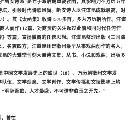
的“新安诗派”是七子派后期重要社团，其影响力在万历五年
诗坛，引领时代诗歌风尚。新安诗人以汪道昆成就最高，时
17）
。其《太函集》收诗
1570多首，多为万历朝所作。汪道
为商人而作112篇，对商贾的关注超过此前和同时代任何作
传》等篇，宣扬
徽商的
任侠思想。汪道昆整理出版《三国演
义，名震四方；汪道昆还是徽州最早从事戏曲创作
的
名人，
道昆的大雅堂刊刻大量诗文集、丛书、小说和戏曲，出版多
是中国文学发展史上的盛世
（
18）
，万历
朝
徽州文学发
学队伍、文学观念、文学创作、文学传播和文坛影响上均
：
“明际吾歙，人才最盛，不可
谓非伯玉之开先。
”
潮
，曾
在