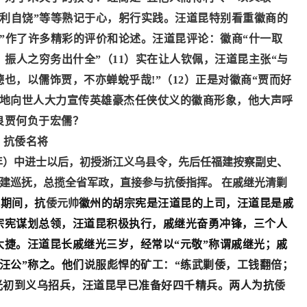
而利自饶”等等熟记于心，躬行实践。汪道昆特别看重徽商的
儒”作了许多精彩的评价和论述。汪道昆评论：徽商“什一取
，振人之穷务出什全”
（
11）
实在让人钦佩，汪道昆主张
“与
德也，以儒饰贾，不亦蝉蛻乎哉
!
”
（
12）
正是对徽商
“贾而好
迈地向世人大力宣传英雄豪杰任侠仗义的徽商形象，他大声呼
良贾何负于宏儒？
抗倭
名将
年）
中
进士
以后
，初授浙江义乌县令，
先
后
任福建按察副史、
建巡抚
，
总揽全省军政，直接参与抗倭指挥。
在
戚继光清剿
建期间，
抗
倭
元帅
徽州的
胡宗宪是汪道昆的上司，汪道昆是戚
宗宪谋划
总领
，汪道昆
积极
执行，戚继光
奋勇
冲锋，三
个
人
大捷。汪道昆长戚继光三岁，经常以
“元敬”称谓戚继光；戚
“汪公”称之。
他们
说服彪悍
的
矿工：
“
练武剿倭，工钱翻倍；
光初到义乌招兵
，
汪道昆早
已准
备好四千精兵。两人
为
抗
倭