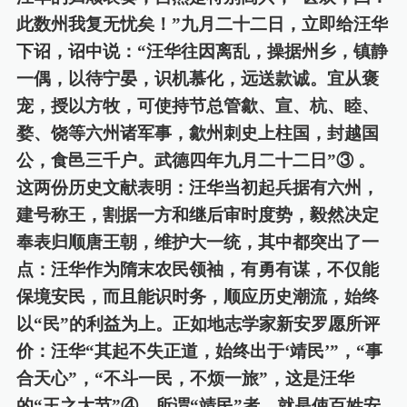
此数州我复无忧矣！”九月二十二日，立即给汪华
下诏，诏中说：“汪华往因离乱，操据州乡，镇静
一偶，以待宁晏，识机慕化，远送款诚。宜从褒
宠，授以方牧，可使持节总管歙、宣、杭、睦、
婺、
饶等六州诸军事，歙州刺史上柱国，封越国
公，食邑三千户。武德四年九月二十二日
”③
。
这两份历史文献表明：汪华当初起兵据有六州，
建号称王，割据一方和继后审时度势，毅然决定
奉表归顺唐王朝，维护大一统，其中都突出了一
点：汪华作为隋末农民领袖，有勇有谋，不仅能
保境安民，而且能识时务，顺应历史潮流，始终
以
“民”的利益为上。正如地志学家新安罗愿所评
价：汪华“其起不失正道，始终出于‘靖民’”，“事
合天心”，“不斗一民，不烦一旅”，这是汪华
的“王之大节”④
。所谓
“靖民”者，
就是
使百姓安