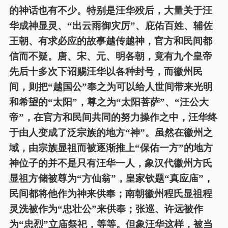
的神话也有不少。特别是汪华殁后，大量关于汪
华成神显灵、“出云雨御灾厉”、庇佑百姓、辅佐
王朝、有求必应的故事越传越神，官方和民间都
信而不疑。唐、宋、元、明各朝，竟有九个皇帝
先后十
多
次下诏赐汪华以各种封号，而徽州民
间，则把
“越国公”奉之为可以给人世间带来光明
和希望的“太阳”，尊之为“太阳菩萨”、“汪公大
帝”，在官方和民间共同的努力操作之中，汪华终
于由人变成了
泛宗族的地方
“神”。虽然在徽州
之
域
，由宗族显祖而被逐渐推上
“保佑一方”的地方
神位子的并不是只有汪华一人，象汉代徽州方氏
显祖方储被尊为“方仙翁”，皇家钦题“真应庙”，
民间都将他作为神来供奉；南朝徽州程氏显祖程
灵洗被作为“忠壮公”来供奉；张巡、许远被作
为“忠烈”立庙祭祀，等等。但象汪华这样，被当