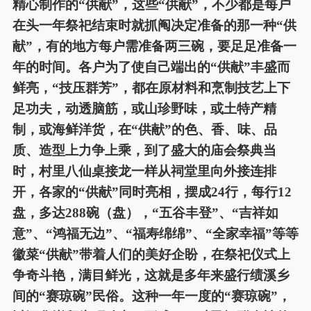
精心制作的
“供献”，这些“供献”，不少都是每户
在头一年祭祀结束时就抓阄决定准备的那一种“供
献”，有的地方每户需准备两三碗，要足足准备一
年的时间。各户为了使自己端出的“供献”丰盛而
鲜亮，“技压群芳”，都在原材料和烹制技艺上下
足功夫，动透脑筋，或山珍野味，或土特产精
制，或海鲜洋货，在“供献”的色、香、味、品
质、造型上力争上乘，到了盛大的庙会祭典当
时，村里八仙桌接龙一样从祠堂里向外接连排
开，各家的“供献”同时亮相，摆成
24
行，每行
12
盘，多达
288
碗（盘），
“五谷丰登”、“吉祥如
意”、“鸿福无边”、“福寿绵绵”、“全家幸福”等等
徽菜“供献”带着人们的美好企盼，在祭祀仪式上
争奇斗艳，满目鲜光，这就是多年来盛行绩溪乡
间的“赛琼碗”民俗。这种一年一度的“赛琼碗”，