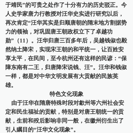
于靖民”的可贵之处作了十分有力的历史驳正。今
人史学家唐力行教授对汪华史实进行研究以后，
再次肯定“汪华其实是归顺唐朝的隋末地方割据势
力的领袖，对巩固唐王朝政权立下了卓越功
勋”（
11
）。
汪华归唐三百多年后，吴越钱俶也毅
然纳土降宋，实现宋王朝的和平统一，让百姓安
享太平，
在民间，至今杭州还有这样的民谚：
“保
障东南有二王，归唐降宋说钱、汪”。
汪华和钱俶
一样，都是对中华文明发展有大贡献的民族英
雄。
特色文化现象
由于汪华在隋唐特殊时段对歙州等六州社会安
定和民生福祉的贡献，特别是对唐王朝统一的贡
献，生前和殁后影响非同一般，在徽州衍生出
了
引人瞩目的
“汪华文化现象”。