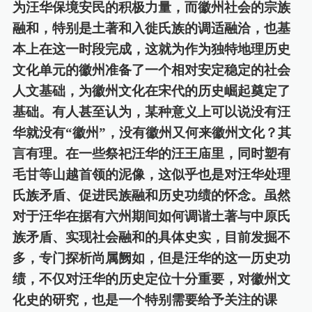
为汪华保境安民的积极力量，而徽州社会的宗族
融和，特别是土著和入徙氏族的调适融洽，也基
本上在这一时段完成，这就为作为独
特
地理
历史
文化单元的徽州准备了一个相对安定稳定的社会
人文基础，为徽州文化在宋代的历史崛起奠定了
基础。有人甚至认为，某种意义上可以说没有汪
华就没有
“
徽州
”
，没有徽州又何来徽州文化？其
言有理。在一些祭祀汪华的汪王庙里，同时塑有
毛甘等山越首领的泥像，这似乎也是对汪华处理
氏族矛盾、促进民族融和历史功绩的怀念。虽然
对于汪华在据有六州期间如何调谐土著与中原氏
族矛盾、实现社会融和的具体史实，目前发掘不
多，专门探析尚属阙如，但是汪华的这一历史功
绩，不仅对汪华
的历史
定位十分重要，对徽州文
化史的研究，也是一个特别需要给予关注的课