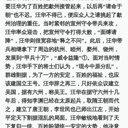
要汪华为了百姓把歙州接管起来，以后再“请命于
朝”也不迟。汪华不得已
，便
应众人之请挑起了歙
州治理的重任。当时紧邻的宣州守令带兵来攻，
汪华率众迎击，把宣州守令打得大败，
“面缚请
降”，汪华
则很宽容地
“释之不问”。此后，汪华带
兵相继拿下了周边的杭州、睦州、婺州、饶州，
发展到“甲兵十万”，“威令益隆”①。面对当时情
势，汪华手下的将士们认为，“现今中原分乱”，
群雄割据，为了一方的安定，
百姓的福祉，
也应
该建
国
立王号。汪华辞之再三，只好依众议建立
吴国，据
有
六州，称吴王。汪华在据守六州十几
年后，得知李渊已经在太原起兵，取隋王朝而代
之，建立了唐王朝，李世民也已师出江左，开始
平定天下割据混乱的局面。汪华
敏锐地
看到了天
下复归一统、百姓盼望统一安定的大势，他决意