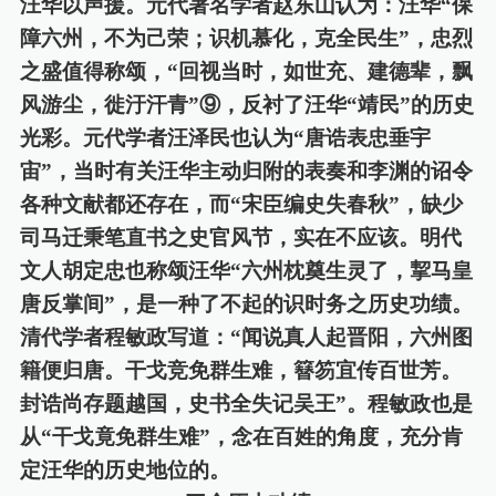
汪华以
声援。元代著名学者赵东山认为：汪华
“保
障六州，不为己荣；识机慕化，克全民生”，忠烈
之盛值得称颂，“回视当时，如世充、建德辈，飘
风游尘，徙汙汗青”⑨，反衬了汪华“靖民”的历史
光彩。元代学者汪泽民也认为“唐诰表忠垂宇
宙”，当时有关汪华主动归附的表奏和李渊的诏令
各种文献都还存在，而“宋臣编史失春秋”，缺少
司马迁秉笔直书之史官风节，实在不应该。明代
文人胡定忠也称颂汪华“六州枕奠生灵了，挈马皇
唐反掌间”，是一种了不起的识时务之历史功绩。
清代学者程敏政写道：“闻说真人起晋阳，六州图
籍便归唐。干戈竞免群生难，簮笏宜传百世芳。
封诰尚存题越国，史书全失记吴王”。程敏政也是
从“干戈竟免群生难”，念在百姓的角度
，充分
肯
定汪华的历史地位的。