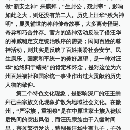
做“新安之神”
来膜拜，
“生封公，殁封帝”，影响
如此之大，则还没有第二人。历史上汪华“殁为神
明”，显灵辅世的种种传奇故事，大多离奇
怪
诞、
奇
异和巧合并存。官方的造神活动反映了借汪华
的神威稳定安定统治秩序的需要；民间百姓的尊
神活动，则其实是反映了百姓期盼社会安宁、民
生康乐，国家
和平统
一的美好愿望，是一种对汪
华
“始终归于靖民”的肯定和怀念，是对这位为六
州百姓福祉和国家统一事业作出过
大
贡献的历史
人物的敬仰。
第二个特色文化现象，是影响深广的汪王崇
拜已由宗族文化现象扩散为地域社会文化。在徽
州，
“严宗族，重祖祭”是在中原世家士族入徙以
后民间的突出风俗，而汪氏宗族由于入徽时间
早，宗族繁衍发达，特别是汪华生有九子，子孙