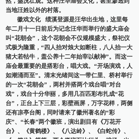
然，盛况壮观。这种汪华庙会文化，甚至渗透到
当地汪姓以外的村落。
徽戏文化
绩溪登源是汪华出生地，这里每
年二月十一日前后为记念汪华而举行的盛大庙会
叫
“花朝会”，这个花朝会不仅规模盛大，祭祀仪
式极为隆重，“四人抬对烛大如断柱，八人抬一大
猪大若牯牛，盖公养十二年始宰以献神”。而这一
庙会最重要的是搭彩台，唱大戏。“开场演戏，人
如潮涌而至”。清末光绪间这一带仁里、桥村举行
的一次“花朝会”，两村并搭两个戏台唱“对台
戏”，戏台十分华丽，多用几百匹彩布扎成“花
台”，正台上下三层，彩壁画屏，万字花样，两侧
还有凉亭台阁，同时请来了徽州著名的“彩
庆”、“长春”两个徽班，演出剧目有《万花开
台》、《黄鹤楼》、《八达岭》、《白蛇传》、