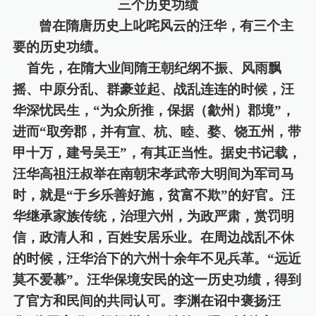
三个历史功绩
曾在隋唐历史上叱咤风云的汪华，有三个主
要的历史功绩。
首先，在隋大业间隋王朝纪纲不振、风雨飘
摇、中原分乱、群豪並起、战乱连连的时候，汪
华深忧民生，
“为众所推，保据（歙州）郡境”，
进而“取旁郡，并有宣、杭、睦、婺、饶五州，带
甲十万，建号吴王”，有其正当性。据史书记载，
汪华高祖汪叔举在南朝宋孝武帝大明间为军司马
时，就是“于乡乐善好施，贫富不欺”的好官。汪
华
继承
家族传统，治理六州，为政严肃，赏罚明
信，政清人和，百姓安居乐业。在周边战乱不休
的时候，汪华治下的六州十余年不见兵革。
“远近
莫不爱慕”。汪华保境安民
的
这一历史功绩，得到
了官方和民间的共同认可。李渊在诏中褒扬汪