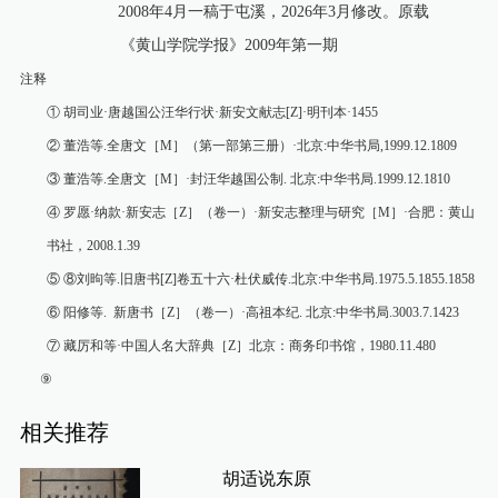
2008
年
4
月
一稿
于屯溪
，
2026
年
3
月修改。原载
《黄山学院学报》
2009
年第一期
注释
①
胡司业
·
唐越国公汪华行状
·
新安文献志
[Z]·
明刊本
·1455
②
董浩等
.
全唐文［
M
］（第一部第三册）
·
北京
:
中华书局
,1999.12.1809
③
董浩等
.
全唐文［
M
］
·
封汪华越国公制
.
北京
:
中华书局
.1999.12.1810
④
罗愿
·
纳款
·
新安志［
Z
］（卷一）
·
新安志整理与研究［
M
］
·
合肥：黄山
书社，
2008.1.39
⑤
⑧
刘
昫等
.
旧唐书
[Z]
卷五十六
·
杜伏威传
.
北京
:
中华书局
.1975.5.1855.1858
⑥
阳修等
.
新唐书［
Z
］（卷一）
·
高祖本纪
.
北京
:
中华书局
.3003.7.1423
⑦
藏厉和等
·
中国人名大辞典［
Z
］北京：商务印书馆，
1980.11.480
⑨
相关推荐
胡适说东原