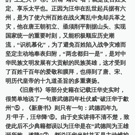
定
、享乐太平
也。正因为汪华
在
乱世起兵据有六
州
，
是为了使六州百姓在战火离乱中免却兵革之
灾，
他
在唐王朝初立
、亟须
削平割据山头
、
实现
国家统一的重要时刻
，
又能
积极顺应历史潮
流，
“识机慕化”，为了避免百姓陷入战争灾难而
坚定
主动
地
奉表归附，
“两念都归一是”，
是对中
华民族文明发展有大贡献的民族英雄，
这才受到
了百姓千百年的爱敬和膜拜，也得到了
唐、宋、
明
历代皇帝的
十九道圣旨的多重
褒扬。
《旧唐书》等部分史籍在记载汪华史实时，
很简单地说了一句唐武德四年杜伏威
“破汪华于歙
州”⑤，《新唐书》则只有一句
：
武德四年九
月
‘甲子，汪华降’⑥。由于史实讲得不清不楚，致
使此后不少典籍都误以为汪华是在“武德间为王雄