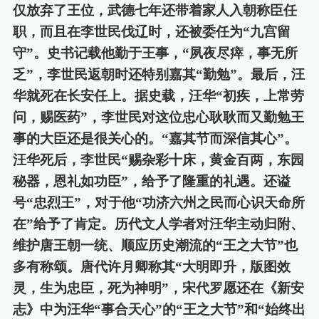
仅放弃了王位，武德七年还带着家人入朝称臣任
职，而且在李世民伐辽时，还被委任为“九宫留
守”。史书记载他勤于王事，“夙夜尽瘁，事无所
乏”，李世民返朝时还特别嘉其“勤勉”。最后，汪
华就死在长安任上。据史载，汪华“初疾，上常劳
问，赐医药”，李世民对这位忠心耿耿而又勤勉王
事的大臣还是很关心的。“嘉其节而深信其心”。
汪华死后，李世民“赐杂彩十床，黄金百两，东园
秘器，恩礼如功臣”，给予了隆重的礼遇。还谥
号“忠烈王”，对于他“功济六州之民而心识天命所
在”给予了肯定。历代文人学者对汪华主动归附、
维护唐王朝一统、顺应历史潮流的“王之大节”也
多有称颂。唐代许月卿称其“大明即升，版图效
灵，生为忠臣，死为神明”，宋代罗愿还在《新安
志》中为汪华“事合天心”的“王之大节”和“始终出