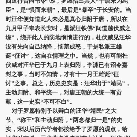
西道行台尚书令”⑧，罗愿
指出
其人
“于唐未为纯
臣”，是“惧而来朝”，最后是“暴卒”于长安的。当
时汪华
便
知
道
此人未必
是
真心归附于唐，所以
在
九月甲子
奉表长安时，是派汪铁佛
“间道越伏威之
境”，绕开此人
的
防地悄悄进行的，杜伏威见汪华
没有先向自己纳降，恼羞成怒，
于是私
派王雄
诞
“征讨”，
这
自在情理之中。当然
，
也有可能杜
伏威对汪华已于九月上表归附，李渊已有诏令嘉
封之事
，
当时不知
情
，才有十一月王雄诞
“征
讨”之事。总之，
历史史实是：
汪华出于
“靖民”，
主动归附
、和平统一，
对唐王朝
的大
统一有贡
献，这一史实
“不可不白”。
对于罗愿特别予以辩白的汪华
“靖民”之大
节、“称王”和主动归附，“两念都归一是”的史
实，宋以后历代学者都
按
给予了
罗愿的观点，给