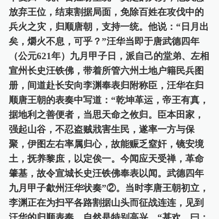
放弃王位，结束割据局面，免除百姓
在
攻伐
中的
兵火之灾，归顺唐朝，支持一统。他说：
“日月出
矣，爝火不息，可乎？”汪华
当
即于唐武德四年
（公元
621
年）九月甲子日，派自己的堂弟
、
左相
宣州长史汪铁佛，带着所管六州土地户籍民兵图
册，
间道
赴长安向李渊奉表归附称臣，汪华在归
顺唐王朝的表奏中写道：
“乾坤革运，帝王有真，
据地利之善便者，当思天命之攸归。臣本田家，
强起山谷，不忍盗贼戕害生民，遂率一方与保
聚，伊图左右率属归心，故能赈乏窒奸，镜安境
土，抚养黎庶，以定俟一。今闻应天受禅，革命
肇基，故令宣城长史汪铁佛奉表以闻。武德四年
九月甲子歙州汪华状奏”②。当时李唐王朝初立，
李渊正
在
为扫平各路割据山头而征战连连，见到
汪华的归顺表奏，自
然
是特别高兴，
“甚欢，曰：