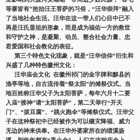
等寨皆有”抢抬汪王菩萨的习俗，“汪华崇拜”融入
了当地社会生活。汪华在这一带人们心目中已不
再是汪氏显祖的形象，而是成为福佑一方的救世
和守护之神，是凝聚、动员、整合社会力量、忠
君爱国和社会教化的表征。
第三个特色文化现象，就是
“汪华信仰”衍生和
兴盛了几种特色徽州文化：
汪华庙会文化
在徽州祁门的金字牌和黟县的
渔亭等地，自古流传着
“祭太阳”的傩祭仪式。当
地百姓称汪华父子为太阳菩萨，每年六月十二要
入庙“接神”请“太阳菩萨”，第二天举行“开天
门”、“拔豆腐”、“跳火跑伞”等傩祭仪式。汪华父
子在这种祭祀中已经被作为可以镶灾降福、威力
无边的神来供奉。在汪华外婆家所在的绩溪扬