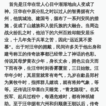
首先是汪华在世人心目中渐渐地由人变成了
神。汪华在中原分乱之时以过人的智勇据有六
州，他筑城池、建国号，颁布了一系列安民的措
施，促成了山越族和入徙氏族的大融合。当周边
战火纷乱之时，他治下的六州百姓却能安居乐
业，十几年免于兵革之苦，因此
“远近莫不爱
慕”。出于对汪华的拥戴，民间许多关于他出身和
建号称王的传奇故事都已经带上
了
神话的色彩。
传说其母梦黄衣少年，身长丈余，拥色云自天而
下而有孕，生汪华时则香雾覆室，三日始散。汪
华年少时，其居室就常有奇气，九岁
在歙县郑村
为舅牧牛时，指挥群儿嬉戏，就有将帅气象，等
等。还传说汪华喜白天睡觉，
“青龙隐现”。在其
投军、起兵过程中，每遇危难时，都有神祇辅
助。至于汪华据有六州和归顺唐王朝以后，传奇