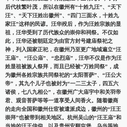
后代枝繁叶茂，所以在徽州有“十姓九汪”
、
“天下
汪”
、
“天下汪姓出徽州”
、
“四门三面水，十姓九
家汪”这样的民谚。汪华殁后，作为汪姓宗族的显
祖，汪华受到了历代族众的崇仰和祠祭。不仅如
此，汪华还被朝廷定为由官方封号建庙祭祀之
神，列入国家正祀，在徽州乃至更广地域遍立“汪
王庙”、“汪公庙”、“忠烈庙”，汪华不仅是作为汪
姓显祖被族人祭拜，而且已经被“万姓同祭”，成
为徽州各姓宗族共同祭祀的“太阳菩萨”、“汪公大
帝”，其九个儿子也被封为“一二三太子，四五六
诸侯，七八九相公”，在徽州广大庙宇中和关羽帝
君、观音菩萨等等一道享受人间香火。随着徽商
的走向全国和徽州仕宦被遣派戍边，徽州的“汪王
崇拜”也被带到相关地区。杭州吴山的“汪王庙”和
当地的汪王信仰，以及贵州安顺屯堡
、乌当
等地