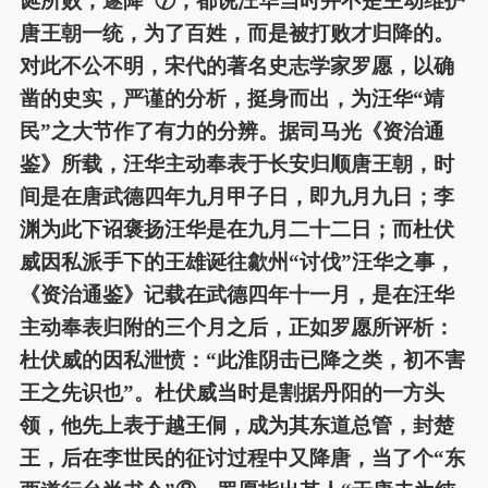
诞所败，遂降”⑦，都说汪华当时并不是主动维护
唐王朝一统，为了百姓，而是被打败才归降的。
对此
不公不明
，宋代
的著名史志学家
罗愿
，
以确
凿的史实，严谨的分析，
挺身而出，
为汪华
“靖
民”之大节作了有力的分辨。据司马光《资治通
鉴》所载，汪华主动奉表于长安归顺唐王朝，时
间
是
在
唐
武德四年九月甲子日，即九月九日；李
渊为此下诏褒扬
汪华是
在九月二十二日；而杜伏
威
因私派
手下的王雄诞
往
歙州
“讨伐”汪华之事，
《资治通鉴》记载在武德四年十一月，是在汪华
主动奉表归附的三个月之后，正如罗愿所评析：
杜伏威
的因私泄愤：
“
此淮阴击已降之类，初不害
王之先识也
”。杜伏威当时是割据丹阳的一方头
领，他先上表于越王侗，成为其东道总管，封楚
王，后在李世民的征讨过程中
又
降唐，当了个
“东