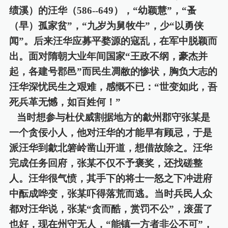
绩溪）的汪华（
586--649
），
“幼颖慧”，“蚤
（早）孤家贫”，“九岁为舅牧牛”，少“以勇侠
闻”。后来汪华应募平婺源的寇乱，在军中脱颖而
出。面对隋朝大业年间国家“王政不纲，豪杰并
起，各建号郡邑”而民生凋敝的惨状，胸负大志的
汪华深忧民生之艰难，感慨不已：“世变如此，吾
死兵革无憾，如百姓何！”
当时想参与杜伏威割据地方的歙州郡守张某是
一个贪佞小人，他对汪华的才能早有顾忌，于是
派汪华到
歙北
箬岭凿山开道，想借故除之。汪华
完成任务回府，张某不仅不
予
褒奖，还找磋整
人。汪华很气愤，其手下的将士一怒之下冲进府
中酝成哗变，张某吓得落荒而逃。当时兵民人众
都对汪华说，张某
“贪而酷，赏罚不公”，滚蛋了
也好，现在州守无人，“能镇一方者非公不可”，