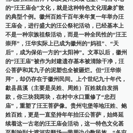
的
“汪王庙会”文化，就是这种特色文化现象扩散
的典型个例。徽州百姓千百年来年复一年举办汪
王庙会，进行盛大的汪公祭祀活动，已经基本上
不是一种宗族祖祭活动，而是一种全民性的“汪王
崇
拜
”，汪华实际上已成为徽州的“妈祖”、“天
后”，成为保佑一方的“太阳神”。文革以后，徽州
的“汪王庙”被作为封建遗存基本被清除干净，汪
公菩萨和其九子的泥塑也全被砸烂。但“汪华崇
拜”，却仍存在于徽州民间。上个世纪九十年代，
歙县昌溪（主要是吴姓、周姓）百姓就自发捐
款，你三块我两块，在村中水口重修了“忠烈
庙”，重塑了汪王菩萨像。贵州屯堡等地汪姓、鲍
姓百姓，更是一直坚持年年抬汪公菩萨，始终延
续着这一古老的汪王庙会活动，这一特色文化甚
至影响到大渡河安顺场一带周边少数民族，“各屯