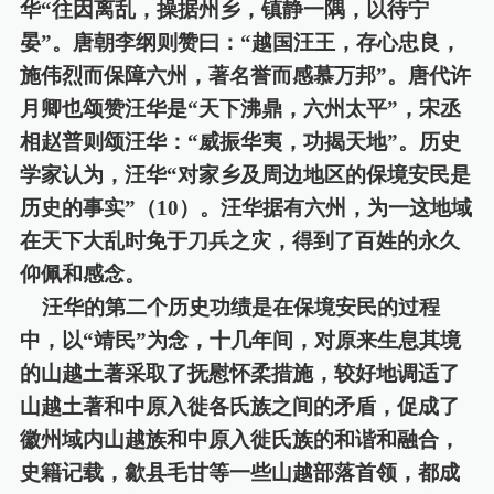
华
“往因离乱，操据州乡，镇静一隅，以待宁
晏”。唐朝李纲则赞曰：“越国汪王，存心忠良，
施伟烈而保障六州，著名誉而感慕万邦”。唐代许
月卿也颂
赞
汪华是
“天下沸鼎，六州太平”，宋丞
相赵普则颂汪华：“威振华夷，功揭天地”。历史
学家认为，汪华“对家乡及周边地区的保境安民是
历史的事实”（
10
）。汪华据有六州，为一这地域
在天下大乱时免于刀兵之灾，得到了百姓的永久
仰佩和感
念。
汪华的第二个历史功绩是在保境安民的过程
中，以
“靖民”为念，十几年间，对原来生息其境
的山越土著采取了抚慰怀柔措施，较好地调适了
山越土著和中原入徙各氏族之间的矛盾，促成了
徽州域内山越族和中原入徙氏族的和谐和融合，
史籍记载，歙县毛甘等一些山越部落首领，都成