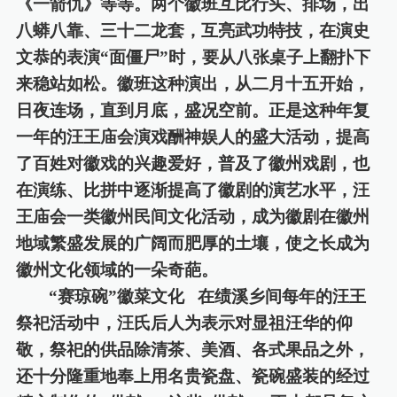
《一箭仇》等等。两个徽班互比行头、排场，出
八蟒八靠、三十二龙套，互亮武功特技，在演史
文恭的表演“面僵尸”时，要从八张桌子上翻扑下
来稳站如松。徽班这种演出，从二月十五开始，
日夜连场，直到月底，盛况空前。正是这种年复
一年的汪王庙会演戏酬神娱人的盛大活动，提高
了百姓对徽戏的兴趣爱好，普及了徽州戏剧，也
在演练、比拼中逐渐提高了徽剧的演艺水平，汪
王庙会一类徽州民间文化活动，成为徽剧在徽州
地域繁盛发展的广阔而肥厚的土壤，使之长成为
徽州文化领域的一朵奇葩。
“赛琼碗”徽菜文化
在绩溪乡间每年的汪王
祭祀活动中，汪氏后人为表示对显祖汪华的仰
敬，祭祀的供品除清茶、美酒、各式果品之外，
还十分隆重地奉上用名贵瓷盘、瓷碗盛装的经过