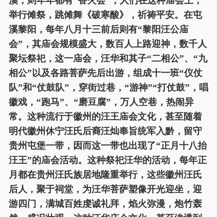
溪，则年年都有“香火会”，人们在这种庙会上，
举行傩祭，跳傩舞《破寒酸》，祈祷平安。在屯
溪黎阳，每年八月十三前后则有“黎阳汪公庙
会”，其庙会规模盛大，数百人上路迎神，数千人
聚坛祭祀，这一庙会，汪华和其子“二相公”、“九
相公”以及各路菩萨先后出游，组成十一班“仪仗
队”和“仗鼓队”，穿街过巷，“游神”“打仗鼓”，唱
徽戏，“跑马”、“磨豆腐”，万人空巷，热闹异
常。这种流行于徽州的汪王庙会文化，甚至随着
明代徽州休宁汪氏后裔汪灿奉旨统军入黔，留守
贵州屯堡一带，因而这一带也出现了“正月十八抬
汪王”的庙会活动。这种祭祀汪华的活动，每年正
月都在贵州汪氏族居地隆重举行，这些徽州汪氏
后人，聚于祠堂，为汪华菩萨塑像开光迎坐，迎
游四门，满城百姓虔诚礼拜，焰火弥漫，炮竹轰