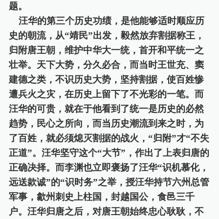
题。
汪华
的
第三个历史功绩，是他能够适时顺应历
史的朝流，从
“靖民”出发，毅然放弃割据称王，
归附唐王朝，维护中华大一统
，首开和平统一之
壮举
。天下大势，分久必合，
而
当时王世充、窦
建德之类，不识历史大势，坚持割据，使百姓
惨
遭兵火之灾，在历史上留下了不光彩的一笔。而
汪华的可贵，
就
在于他看到了统一是历史的必然
趋势，民心之所向，而当历史潮流到来之时，为
了百姓，就必须熄灭割据的战火，
“
归附
”
才
“不失
正道”。汪华坚守这个“大节”，作出了上表归唐的
正确决择。而李渊也立即褒扬了汪华“识机慕化，
远送款诚”的“识时务”之举，授汪华持节六州总管
军事，歙州刺史上柱国，封越国公，食邑三千
户。汪华归唐之后，对唐王朝始终忠心耿耿，不