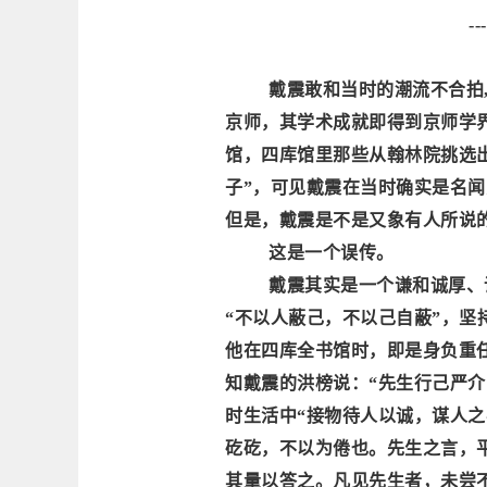
-
戴震敢和当时的潮流不合拍
京师，其学术成就即得到京师学界
馆，四库馆里那些从翰林院挑选
子”，可见戴震在当时确实是名闻
但是，戴震是不是又象有人所说的
这是一个误传。
戴震其实是一个谦和诚厚、
“不以人蔽己，不以己自蔽”，坚
他在四库全书馆时，即是身负重
知戴震的洪榜说：“先生行己严
时生活中“接物待人以诚，谋人
矻矻，不以为倦也。先生之言，
其量以答之。凡见先生者，未尝