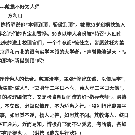
-----戴震不好为人师
方利山
,陈桥驿说他“本领到顶，骄傲到顶”。戴震33岁避祸挟策入
名流们的肯定和赞扬。50岁以举人身份被“特召”入四库
出来的进士校理官们，一个个竟都“惊悚之，皆愿敛衽为弟
京师和南北的很有实学本领的大学者，“声誉隆隆满天下”。
那样“骄傲到顶”呢？
谆谆诲人的长者。戴震治学，主张
“修辞立诚，以俟后学”，
持注重“做人”，“立身守二字曰不苟，待人守二字曰无憾”，
任的校理编修官，又是极肯帮助同僚的好“指导老师”。最熟
介，不苟然，必挈以情理，不为矫激之行。”特别指出戴震平
之事，如恐其不遂，扬人之善，如恐其不闻。其教诲人，终日
平正通达，近而易知，博极群书而不少驰骋，有所请，各如
不有所得也”。（洪榜《戴先生行状》）