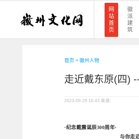
网
徽
站
派
首
建
页
筑
首页
>
徽州人物
走近戴东原(四) -
2023-09-29 16:43
来源：
·纪念戴震诞辰
30
0
周年
·
与你走