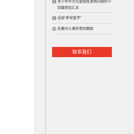
关于中华方氏雷祖姓源地问题的十
四篇短信汇总
话说“新安医学”
在徽州土壤孕育的徽剧
联系我们