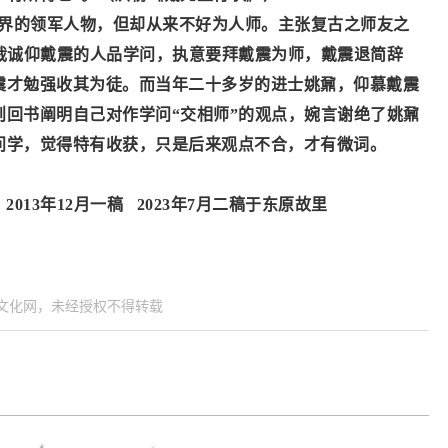
界的领军人物，但却从来不好为人师。主张复古之师友之
玉裁诚仰戴震的人品学问，执意要拜戴震为师，戴震退简辞
震才勉强收其为徒。而当年二十多岁的进士姚鼐，仰慕戴震
则回书阐明自己对作学问“交相师”的观点，婉言谢绝了姚鼐
问学，觉得特有收获，只是后来观点不合，才有微词。
2013年12月一稿 2023年7月二稿于东原故里
 徽州文化网，未经授权不得转载