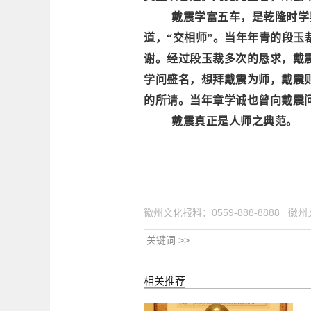
戴震学富五车，是乾隆时学
道，
“交相师”。当年年青的段
谢。经过段玉裁多次的恳求，戴
学问盛名，想拜戴震为师，戴震
的所请。当年章学诚也曾向戴震
戴震真正是人师之典范。
徽州文化报料：0559-888-8888
关键词 >>
相关推荐