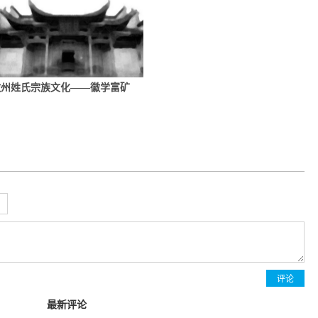
徽州姓氏宗族文化——徽学富矿
评论
最新评论