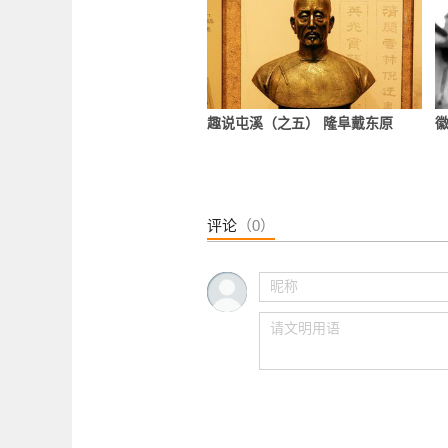
趣说屯溪（之五） 隆阜戴东原
评论
（0）
为什么要纪念戴东原