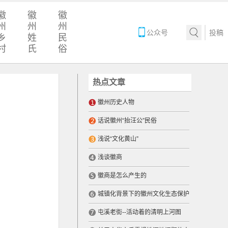
徽
徽
徽
州
州
州
公众号
投稿
乡
姓
民
村
氏
俗
热点文章
徽州历史人物
话说徽州“抬汪公”民俗
浅说“文化黄山”
浅谈徽商
徽商是怎么产生的
城镇化背景下的徽州文化生态保护
屯溪老街--活动着的清明上河图