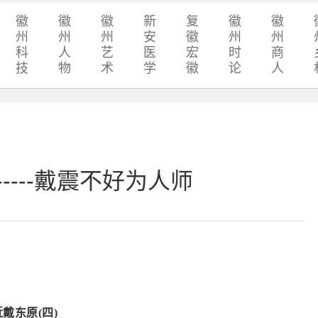
徽
徽
徽
新
复
徽
徽
州
州
州
安
徽
州
州
科
人
艺
医
宏
时
商
技
物
术
学
徽
论
人
-----戴震不好为人师
近戴东原
(四)